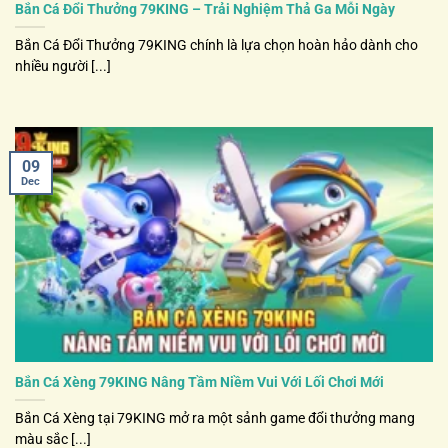
Bắn Cá Đổi Thưởng 79KING – Trải Nghiệm Thả Ga Mỗi Ngày
Bắn Cá Đổi Thưởng 79KING chính là lựa chọn hoàn hảo dành cho
nhiều người [...]
09
Dec
Đa dạng trò chơi chinh phục đại dương tại 79KING
Vì sao tham gia chơi Bắn cá được đánh giá cao
tại trang chủ 79KING
Thương hiệu khẳng định tên tuổi, danh tiếng nhờ chất
lượng đạt chuẩn trong từng sản phẩm. Chuyên mục này sở
Bắn Cá Xèng 79KING Nâng Tầm Niềm Vui Với Lối Chơi Mới
hữu nhiều thế mạnh riêng biệt tạo nên sức hút, duy trì
lượng thành viên đông đảo mỗi ngày:
Bắn Cá Xèng tại 79KING mở ra một sảnh game đổi thưởng mang
màu sắc [...]