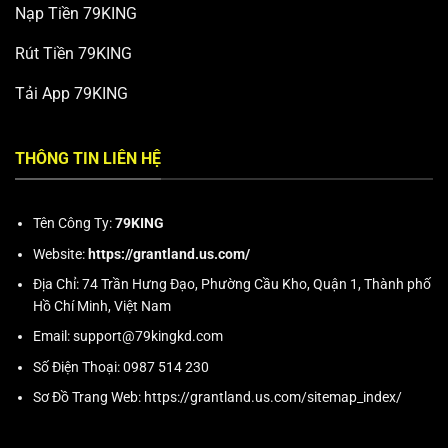
Nạp Tiền 79KING
Rút Tiền 79KING
Tải App 79KING
Tham gia trải nghiệm đơn giản với các bước nhanh chóng
THÔNG TIN LIÊN HỆ
Kết luận
Tên Công Ty:
79KING
Bắn cá
79KING trở thành một trong những dòng game
Website:
https://grantland.us.com/
cược có cách chơi đơn giản song mang tới cơ hội nhận tiền
Địa Chỉ: 74 Trần Hưng Đạo, Phường Cầu Kho, Quận 1, Thành phố
thưởng cực khủng cho mỗi người. Tham gia cá cược mỗi
Hồ Chí Minh, Việt Nam
ngày cùng trò chơi mà bạn yêu thích sẽ là khoảng thời gian
thư giãn tuyệt vời. Bên cạnh đó, cơ hội làm giàu cùng
Email:
support@79kingkd.com
jackpot khủng luôn chờ đợi hội viên chinh phục.
Số Điện Thoại: 0987 514 230
Sơ Đồ Trang Web: https://grantland.us.com/sitemap_index/