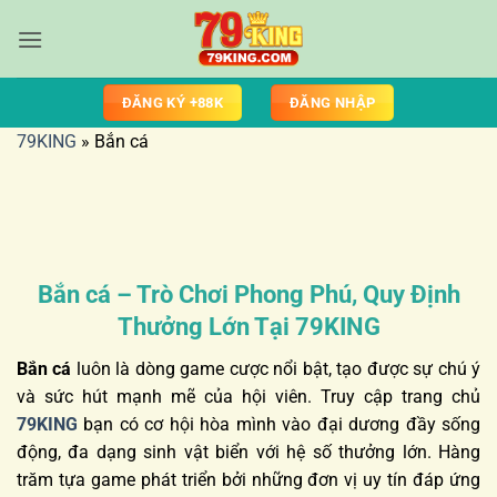
Skip
to
content
ĐĂNG KÝ +88K
ĐĂNG NHẬP
79KING
»
Bắn cá
Bắn cá – Trò Chơi Phong Phú, Quy Định
Thưởng Lớn Tại 79KING
Bắn cá
luôn là dòng game cược nổi bật, tạo được sự chú ý
và sức hút mạnh mẽ của hội viên. Truy cập trang chủ
79KING
bạn có cơ hội hòa mình vào đại dương đầy sống
động, đa dạng sinh vật biển với hệ số thưởng lớn. Hàng
trăm tựa game phát triển bởi những đơn vị uy tín đáp ứng