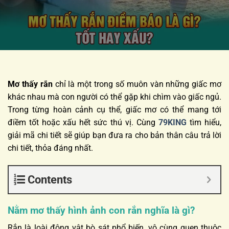
Mơ thấy rắn
chỉ là một trong số muôn vàn những giấc mơ
khác nhau mà con người có thể gặp khi chìm vào giấc ngủ.
Trong từng hoàn cảnh cụ thể, giấc mơ có thể mang tới
điềm tốt hoặc xấu hết sức thú vị. Cùng
79KING
tìm hiểu,
giải mã chi tiết sẽ giúp bạn đưa ra cho bản thân câu trả lời
chi tiết, thỏa đáng nhất.
Contents
Nằm mơ thấy hình ảnh con rắn nghĩa là gì?
Rắn là loài động vật bò sát phổ biến, vô cùng quen thuộc