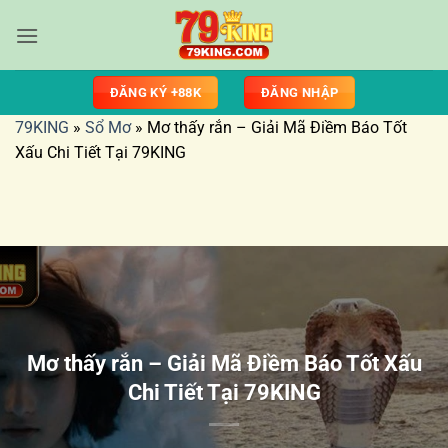
Skip
to
content
ĐĂNG KÝ +88K
ĐĂNG NHẬP
79KING
»
Sổ Mơ
»
Mơ thấy rắn – Giải Mã Điềm Báo Tốt
Xấu Chi Tiết Tại 79KING
Mơ thấy rắn – Giải Mã Điềm Báo Tốt Xấu
Chi Tiết Tại 79KING