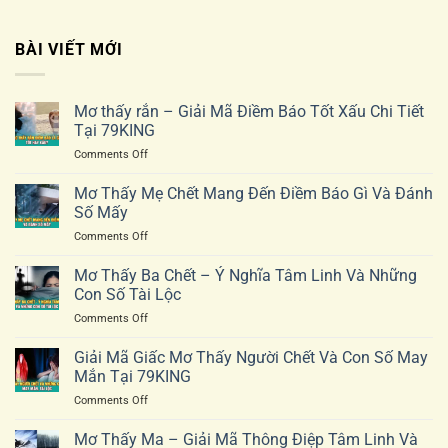
BÀI VIẾT MỚI
Mơ thấy rắn – Giải Mã Điềm Báo Tốt Xấu Chi Tiết
Tại 79KING
on
Comments Off
Mơ
thấy
Mơ Thấy Mẹ Chết Mang Đến Điềm Báo Gì Và Đánh
rắn
Số Mấy
–
on
Comments Off
Giải
Mơ
Mã
Thấy
Mơ Thấy Ba Chết – Ý Nghĩa Tâm Linh Và Những
Điềm
Mẹ
Báo
Con Số Tài Lộc
Chết
Tốt
on
Comments Off
Mang
Xấu
Mơ
Đến
Chi
Thấy
Giải Mã Giấc Mơ Thấy Người Chết Và Con Số May
Điềm
Tiết
Ba
Báo
Mắn Tại 79KING
Tại
Chết
Gì
79KING
on
Comments Off
–
Và
Giải
Ý
Đánh
Mã
Mơ Thấy Ma – Giải Mã Thông Điệp Tâm Linh Và
Nghĩa
Số