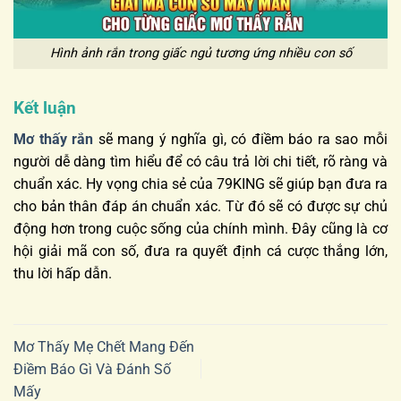
Hình ảnh rắn trong giấc ngủ tương ứng nhiều con số
Kết luận
Mơ thấy rắn
sẽ mang ý nghĩa gì, có điềm báo ra sao mỗi
người dễ dàng tìm hiểu để có câu trả lời chi tiết, rõ ràng và
chuẩn xác. Hy vọng chia sẻ của 79KING sẽ giúp bạn đưa ra
cho bản thân đáp án chuẩn xác. Từ đó sẽ có được sự chủ
động hơn trong cuộc sống của chính mình. Đây cũng là cơ
hội giải mã con số, đưa ra quyết định cá cược thắng lớn,
thu lời hấp dẫn.
Mơ Thấy Mẹ Chết Mang Đến
Điềm Báo Gì Và Đánh Số
Mấy