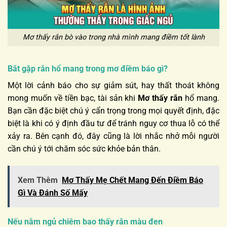
Mơ thấy rắn bò vào trong nhà mình mang điềm tốt lành
Bắt gặp rắn hổ mang trong mơ điềm báo gì?
Một lời cảnh báo cho sự giảm sút, hay thất thoát không
mong muốn về tiền bạc, tài sản khi
Mơ thấy rắn
hổ mang.
Bạn cần đặc biệt chú ý cẩn trọng trong mọi quyết định, đặc
biệt là khi có ý định đầu tư để tránh nguy cơ thua lỗ có thể
xảy ra. Bên cạnh đó, đây cũng là lời nhắc nhở mỗi người
cần chú ý tới chăm sóc sức khỏe bản thân.
Xem Thêm
Mơ Thấy Mẹ Chết Mang Đến Điềm Báo
Gì Và Đánh Số Mấy
Nếu nằm ngủ chiêm bao thấy rắn màu đen