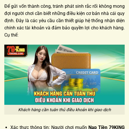
Để gửi vốn thành công, tránh phát sinh rắc rối không mong
đợi người chơi cần biết những điều kiện cơ bản nhà cái quy
định. Đây là các yêu cầu cần thiết giúp hệ thống nhận diện
chính xác tài khoản và đảm bảo quyền lợi cho khách hàng.
Cụ thể:
Khách hàng cần tuân thủ điều khoản khi giao dịch
Xác thực thông tin: Người chơi muốn
Nạp Tiền 79KING