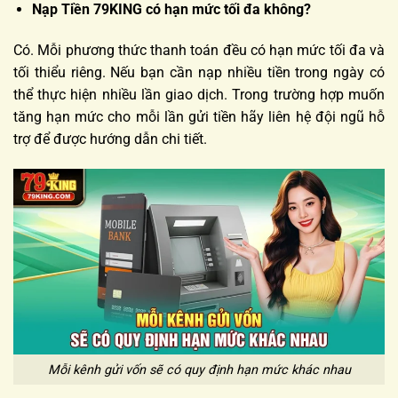
Nạp Tiền 79KING có hạn mức tối đa không?
Có. Mỗi phương thức thanh toán đều có hạn mức tối đa và
tối thiểu riêng. Nếu bạn cần nạp nhiều tiền trong ngày có
thể thực hiện nhiều lần giao dịch. Trong trường hợp muốn
tăng hạn mức cho mỗi lần gửi tiền hãy liên hệ đội ngũ hỗ
trợ để được hướng dẫn chi tiết.
Mỗi kênh gửi vốn sẽ có quy định hạn mức khác nhau