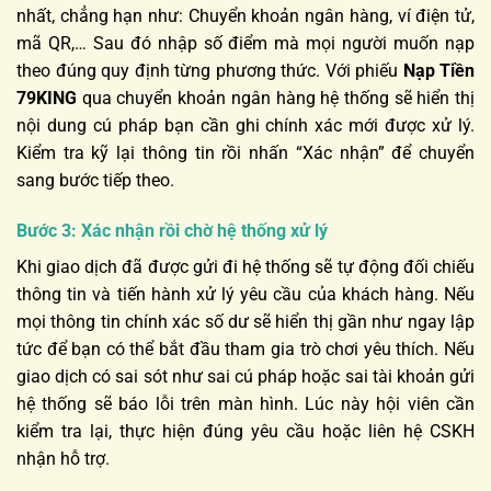
nhất, chẳng hạn như: Chuyển khoản ngân hàng, ví điện tử,
mã QR,… Sau đó nhập số điểm mà mọi người muốn nạp
theo đúng quy định từng phương thức. Với phiếu
Nạp Tiền
79KING
qua chuyển khoản ngân hàng hệ thống sẽ hiển thị
nội dung cú pháp bạn cần ghi chính xác mới được xử lý.
Kiểm tra kỹ lại thông tin rồi nhấn “Xác nhận” để chuyển
sang bước tiếp theo.
Bước 3: Xác nhận rồi chờ hệ thống xử lý
Khi giao dịch đã được gửi đi hệ thống sẽ tự động đối chiếu
thông tin và tiến hành xử lý yêu cầu của khách hàng. Nếu
mọi thông tin chính xác số dư sẽ hiển thị gần như ngay lập
tức để bạn có thể bắt đầu tham gia trò chơi yêu thích. Nếu
giao dịch có sai sót như sai cú pháp hoặc sai tài khoản gửi
hệ thống sẽ báo lỗi trên màn hình. Lúc này hội viên cần
kiểm tra lại, thực hiện đúng yêu cầu hoặc liên hệ CSKH
nhận hỗ trợ.