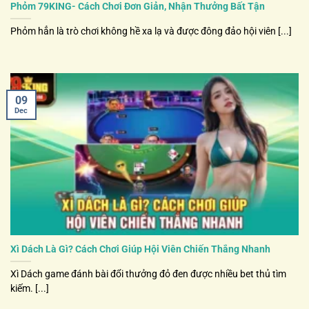
Phỏm 79KING- Cách Chơi Đơn Giản, Nhận Thưởng Bất Tận
Phỏm hẳn là trò chơi không hề xa lạ và được đông đảo hội viên [...]
09
Dec
Giới thiệu chuyên mục Game bài 3D 79KING đầy tiềm năng
Tổng hợp ưu điểm giúp danh mục ngày càng
cuốn hút
Nhằm giữ vững cảm giác hứng thú cho hội viên trong quá
trình trải nghiệm, nền tảng đang phát triển hình thức giải trí
này với rất nhiều ưu điểm nổi bật. Từng tính năng được
Xì Dách Là Gì? Cách Chơi Giúp Hội Viên Chiến Thắng Nhanh
xây dựng phát triển kỹ lưỡng để tạo nên hình trình đầu tư
hiệu quả, hấp dẫn, chất lượng cao.
Xì Dách game đánh bài đổi thưởng đỏ đen được nhiều bet thủ tìm
kiếm. [...]
Hình ảnh 3D sắc nét, mọi chuyển động đều diễn ra cực kỳ