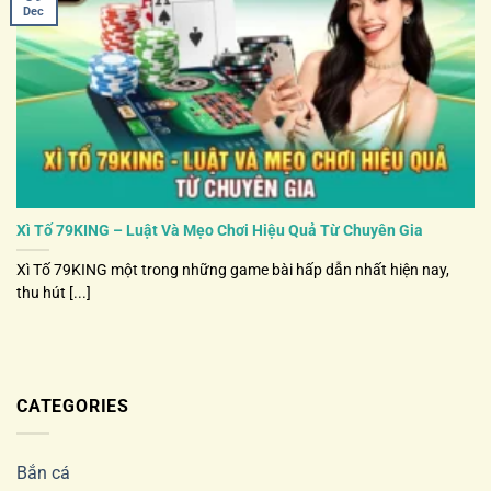
lượng lớn thành viên tham gia đầu tư.
Dec
V8 Poker- Game bài dân gian
V8 Poker tái hiện thế giới trò chơi dân gian quen thuộc theo
phong cách sống động, mới mẻ giúp mọi người dễ dàng
tìm lại cảm giác giải trí truyền thống. Trong đó, một số sản
phẩm tiêu biểu nhất của sảnh gồm: Bài xào, xóc đĩa 3D,
Sâm lốc, Liêng…
Xì Tố 79KING – Luật Và Mẹo Chơi Hiệu Quả Từ Chuyên Gia
Các hiệu ứng trong từng trò chơi được thiết kế tinh vi nhờ
Xì Tố 79KING một trong những game bài hấp dẫn nhất hiện nay,
kỹ thuật công nghệ hiện đại, mỗi chuyển động đều sắc nét,
thu hút [...]
mượt mà. Đặc biệt, sự ổn định luôn là yếu tố được nền
tảng ưu tiên nhằm giảm tình trạng giật lag, mang lại cảm
giác giải trí, đầu tư trọn vẹn nhất.
CATEGORIES
Bắn cá