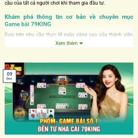
cầu của tất cả người chơi khi tham gia đầu tư.
Khám phá thông tin cơ bản về chuyên mục
Game bài 79KING
Dựa trên nhu cầu thực tế ngày càng cao của thành viên,
chuyên mục được xây dựng ngày càng đa dạng với lượng
Xem thêm
trò chơi khổng lồ. Từng sản phẩm đều được mô phỏng
dưới dạng 3D, tạo nên cảm giác chân thật đầy hấp dẫn.
Hiện tại, 79KING phát triển chuyên mục theo định hướng
09
an toàn, minh bạch và bền vững. Nền tảng liên tục cập
Dec
nhật các kỹ thuật, thuật toán mới nhằm tối ưu tốc độ xử lý,
mang lại cảm giác trải nghiệm mượt mà. Đồng thời, sự
phong phú của các tựa
Game bài
cũng góp phần không
nhỏ trong việc đáp ứng nhu cầu người chơi.