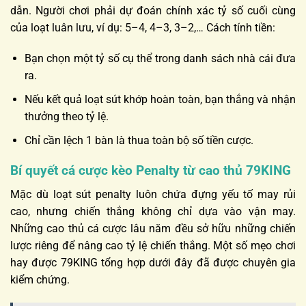
dẫn. Người chơi phải dự đoán chính xác tỷ số cuối cùng
của loạt luân lưu, ví dụ: 5–4, 4–3, 3–2,… Cách tính tiền:
Bạn chọn một tỷ số cụ thể trong danh sách nhà cái đưa
ra.
Nếu kết quả loạt sút khớp hoàn toàn, bạn thắng và nhận
thưởng theo tỷ lệ.
Chỉ cần lệch 1 bàn là thua toàn bộ số tiền cược.
Bí quyết cá cược kèo Penalty từ cao thủ 79KING
Mặc dù loạt sút penalty luôn chứa đựng yếu tố may rủi
cao, nhưng chiến thắng không chỉ dựa vào vận may.
Những cao thủ cá cược lâu năm đều sở hữu những chiến
lược riêng để nâng cao tỷ lệ chiến thắng. Một số mẹo chơi
hay được 79KING tổng hợp dưới đây đã được chuyên gia
kiểm chứng.