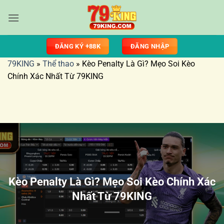
Skip
to
content
ĐĂNG KÝ +88K
ĐĂNG NHẬP
79KING
»
Thể thao
»
Kèo Penalty Là Gì? Mẹo Soi Kèo
Chính Xác Nhất Từ 79KING
Kèo Penalty Là Gì? Mẹo Soi Kèo Chính Xác
Nhất Từ 79KING