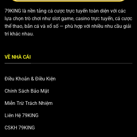
79KING
là nền tảng cá cược trực tuyến toàn diện với các
lựa chọn trò chơi như slot game, casino trực tuyến, cá cược
thể thao, bắn cá và xổ số — phù hợp với nhiều nhu cầu giải
trí khác nhau.
VỀ NHÀ CÁI
Điều Khoản & Điều Kiện
Chính Sách Bảo Mật
Miễn Trừ Trách Nhiệm
Liên Hệ 79KING
CSKH 79KING