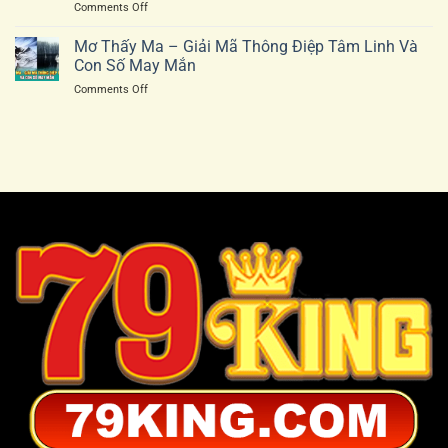
on
Comments Off
–
Và
Giải
Ý
Đánh
Mã
Mơ Thấy Ma – Giải Mã Thông Điệp Tâm Linh Và
Nghĩa
Số
Giấc
Tâm
Con Số May Mắn
Mấy
Mơ
Linh
on
Comments Off
Thấy
Và
Mơ
Người
Những
Thấy
Chết
Con
Ma
Và
Số
–
Con
Tài
Giải
Số
Lộc
Mã
May
Thông
Mắn
Điệp
Tại
Tâm
79KING
Linh
Và
Con
Số
May
Mắn