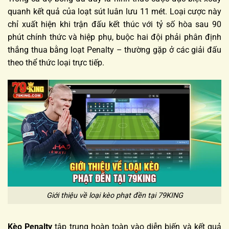
quanh kết quả của loạt sút luân lưu 11 mét. Loại cược này
chỉ xuất hiện khi trận đấu kết thúc với tỷ số hòa sau 90
phút chính thức và hiệp phụ, buộc hai đội phải phân định
thắng thua bằng loạt Penalty – thường gặp ở các giải đấu
theo thể thức loại trực tiếp.
Giới thiệu về loại kèo phạt đền tại 79KING
Kèo Penalty
tập trung hoàn toàn vào diễn biến và kết quả